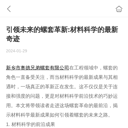
引领未来的螺套革新:材料科学的最新
奇迹
2024-01-29
新乡市奥德兄弟螺套有限公司
在工程领域中，螺套的
角色一直备受关注，而当材料科学的最新成果与其相
遇时，一场真正的革新正在发生。这不仅仅是关于连
接和强度的问题，更是对材料科学前沿技术的巧妙运
用。本文将带领读者走进这场螺套革命的最前沿，揭
示材料科学最新成果如何引领着螺套的未来之路。
1. 材料科学的前沿成果